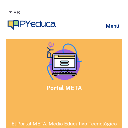
ES
Menú
Portal META
El Portal META, Medio Educativo Tecnológico