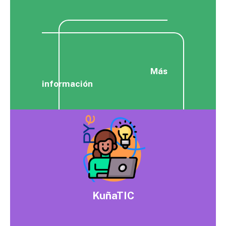
Más
información
KuñaTIC