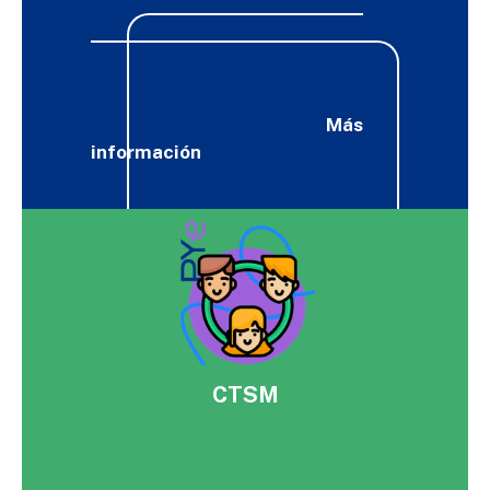
Más
información
CTSM